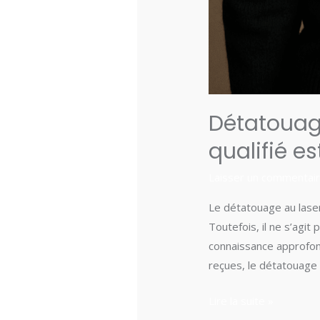
Détatouage
qualifié es
Laisser un commentai
Le détatouage au laser
Toutefois, il ne s’agit
connaissance approfon
reçues, le détatouage 
Lire la suite »