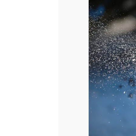
esthétiques
privilégier
durant
l’hiver
?