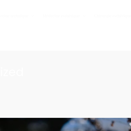
ecine technique
Médecine esthétique
Chirurgie esthétiqu
ized